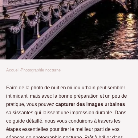
Accueil
›
Photographie nocturne
PHOTOGRAPHIE NOCTURNE
Maîtriser la Photographie de
Faire de la photo de nuit en milieu urbain peut sembler
intimidant, mais avec la bonne préparation et un peu de
Nuit en Ville : Un Guide
pratique, vous pouvez
capturer des images urbaines
Complet
saisissantes qui laissent une impression durable. Dans
ce guide détaillé, nous vous conduirons à travers les
Lyana
•
26 février 2022
•
5 min de lecture
étapes essentielles pour tirer le meilleur parti de vos
séances de photographie nocturne. Prêt à briller dans